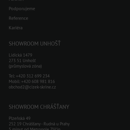
Podporujeme
Reference
Kariéra
SHOWROOM UNHOŠŤ
Lidická 1479
273 51 Unhošť
(průmyslová zóna)
Tel:
+420 312 699 234
Mobil:
+420 608 981 816
obchod2@cizek-skrine.cz
SHOWROOM CHRÁŠŤANY
Plzeňská 49
252 19 Chrášťany - Rudná u Prahy
5 minut od Metropole Zličín