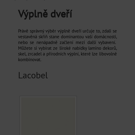
SLUŽBY
Výplně dveří
SHOWROOM UNHOŠŤ
Právě správný výběr výplně dveří určuje to, zdali se
vestavěná skříň stane dominantou vaší domácnosti,
SHOWROOM CHRÁŠŤANY
nebo se nenápadně začlení mezi další vybavení.
Můžete si vybírat ze široké nabídky lamino dekorů,
skel, zrcadel a přírodních výplní, které lze libovolně
kombinovat.
Lacobel