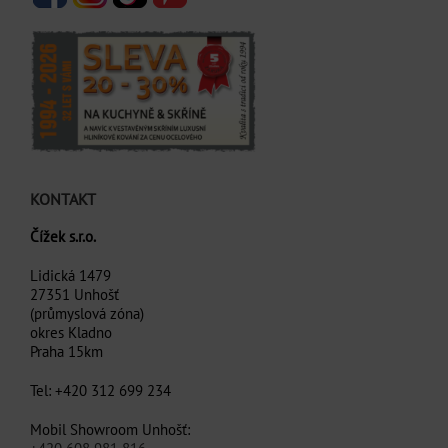
KONTAKT
Čížek s.r.o.
Lidická 1479
27351 Unhošť
(průmyslová zóna)
okres Kladno
Praha 15km
Tel: +420 312 699 234
Mobil Showroom Unhošť: