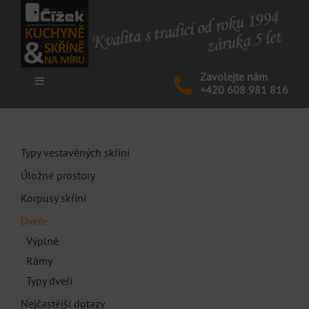
Skip
to
content
Zavolejte nám
Toggle
+420 608 981 816
Navigation
KUCHYNĚ
Typy vestavěných skříní
SKŘÍNĚ
Úložné prostory
Korpusy skříní
NÁBYTEK
Dveře
Výplně
Rámy
AKCE
Typy dveří
Nejčastější dotazy