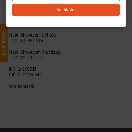
(průmyslová zóna)
okres Kladno
Souhlasím
Praha 15km
Tel: +420 312 699 234
Mobil Showroom Unhošť:
+420 608 981 816
Mobil Showroom Chrášťany:
+420 602 219 192
IČO: 24168343
DIČ: CZ24168343
Více kontaktů