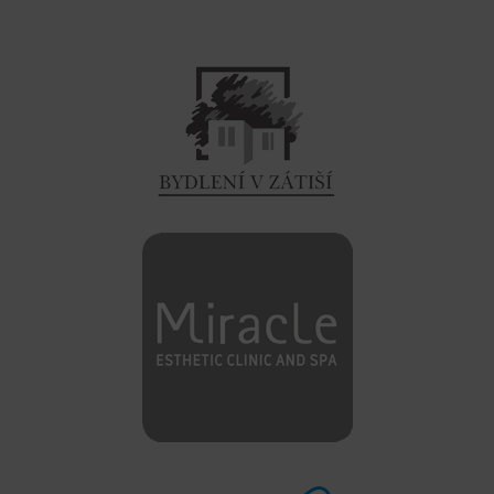
SLUŽBY
SHOWROOM UNHOŠŤ
SHOWROOM CHRÁŠŤANY