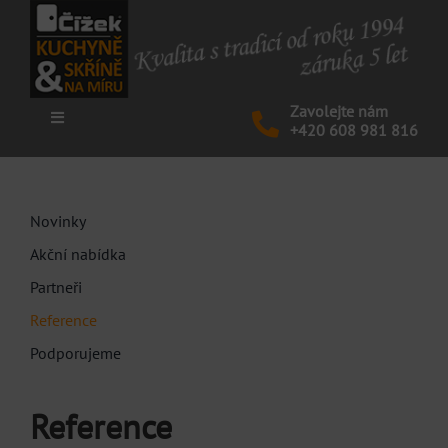
Skip
to
content
Zavolejte nám
Toggle
+420 608 981 816
Navigation
KUCHYNĚ
Novinky
SKŘÍNĚ
Akční nabídka
Partneři
NÁBYTEK
Reference
Podporujeme
AKCE
Reference