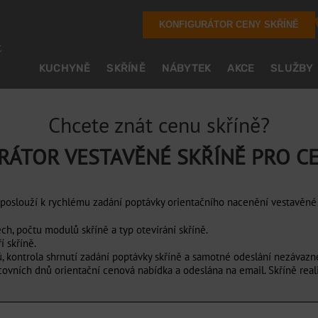
KONFIGURÁTOR CENY SKŘÍNĚ
KUCHYNĚ
SKŘÍNĚ
NÁBYTEK
AKCE
SLUŽBY
Chcete znát cenu skříně?
RÁTOR VESTAVĚNÉ SKŘÍNĚ PRO 
 poslouží k rychlému zadání poptávky orientačního nacenění vestavěné 
h, počtu modulů skříně a typ otevírání skříně.
í skříně.
, kontrola shrnutí zadání poptávky skříně a samotné odeslání nezávazn
vních dnů orientační cenová nabídka a odeslána na email. Skříně real