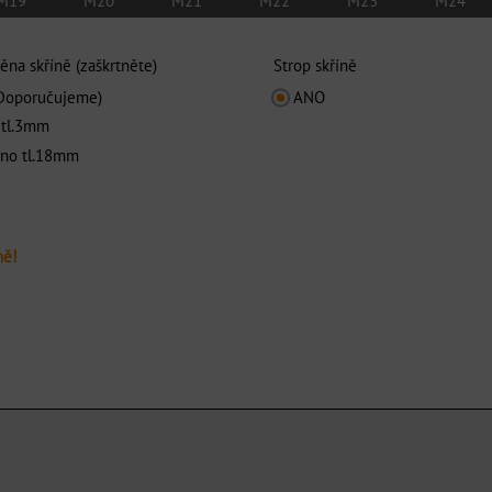
M19
M20
M21
M22
M23
M24
těna skříně (zaškrtněte)
Strop skříně
Doporučujeme)
ANO
tl.3mm
no tl.18mm
ně!