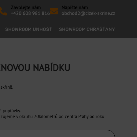
Zavolejte nám
Napište nám
+420 608 981 816
obchod2@cizek-skrine.cz
SHOWROOM UNHOŠŤ
SHOWROOM CHRÁŠŤANY
CENOVOU NABÍDKU
skříně.
é poptávky.
izujeme v okruhu 70kilometrů od centra Prahy od roku