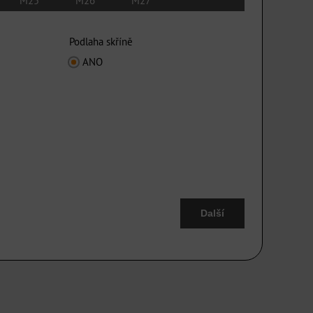
M25
M26
M27
Podlaha skříně
ANO
Další