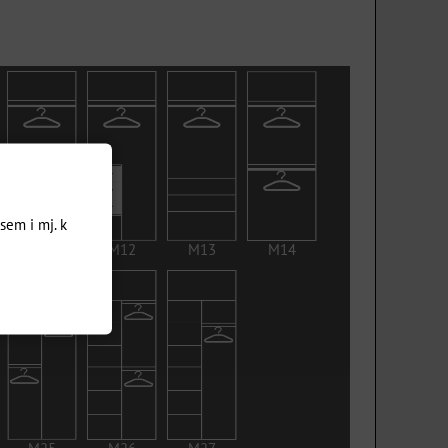
sem i mj. k
M11
M12
M13
M14