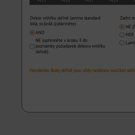
M15
M16
M17
M18
Dekor vnitřku skříně lamino standard
Zadní s
bílá, sv.šedá (zaškrtněte)
NE (
ANO
HDF 
NE (upřesněte v kroku 3 do
Lami
poznámky požadavek dekoru vnitřku
skříně)
Poznámka: Boky skříně jsou vždy nedílnou součástí skří