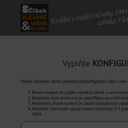
Skip
to
content
Vyplňte
KONFIGU
Vážení zákazníci, tento jednoduchý konfigurátor Vám i nám
Prvním krokem je zadání rozměrů skříně v centimetrec
Následuje krok druhý a to je specifikace povrchů dveř
Posledním, třetím krokem je zadání kontaktních údajů
Následně Vám bude vypracována v horizontu 3-5 praco
1994.