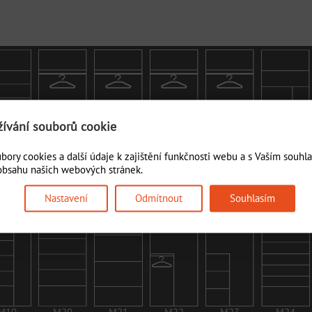
ívání souborů cookie
ory cookies a další údaje k zajištění funkčnosti webu a s Vaším souhla
 obsahu našich webových stránek.
M5
M6
M7
M8
M9
M10
Nastavení
Odmítnout
Souhlasím