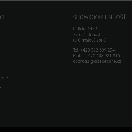
CE
SHOWROOM UNHOŠŤ
Lidická 1479
273 51 Unhošť
(průmyslová zóna)
Tel:
+420 312 699 234
Mobil:
+420 608 981 816
obchod2@cizek-skrine.cz
jeme
e