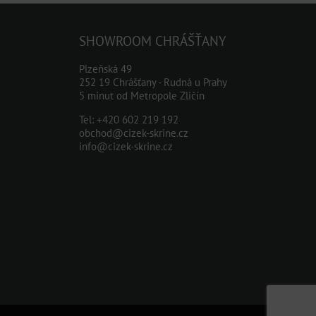
SHOWROOM CHRÁŠŤANY
Plzeňská 49
252 19 Chrášťany - Rudná u Prahy
5 minut od Metropole Zličín
Tel:
+420 602 219 192
obchod@cizek-skrine.cz
info@cizek-skrine.cz