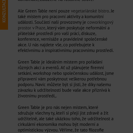
Ale Green Table není pouze
vegetariánské bistro
. Je
také místem pro pracovní aktivity a komunitní
události. Součástí naší provozovny je
coworkingový
prostor v Praze
, který vám poskytuje neformální a
přátelské prostředí pro vaši práci, diskuze,
konference, vernisáže a pravidelné společenské
akce. U nás najdete vše, co potřebujete k
efektivnímu a inspirativnímu pracovnímu prostředí.
Green Table je ideálním místem pro pořádání
různých akcí a eventů. Ať už plánujete firemní
setkání, workshop nebo společenskou událost, jsme
připraveni vám poskytnout veškerou potřebnou
podporu. Navíc můžete být si jisti, že díky našemu
závazku k udržitelnosti bude vaše akce příznivá k
životnímu prostředí,.
Green Table je pro nás nejen místem, které
sdružuje všechny ty, kteří si přejí jíst zdravě a žít
udržitelně, ale také ukázkou toho, že udržitelnost a
cirkulární ekonomika mohou být moderní a
optimistickou výzvou. Věříme, že tato filozofie