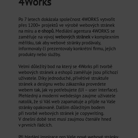
4Works
SLUŽBY
Po 7 letech dokázala společnost 4WORKS vytvořit
SHOWROOM UNHOŠŤ
přes 1200+ projektů ve výrobě webových stránek
na míru a
e-shopů
. Mediální agentura 4WORKS se
zaměřuje na vývoj
webových stránek
v komplexním
SHOWROOM CHRÁŠŤANY
měřítku, tak aby webové stránky prodávaly,
informovaly či prezentovaly konkrétní firmu, jejich
produkty nebo služby.
Velmi důležitý bod na který se 4Works při tvorbě
webových stránek a eshopů zaměřuje jsou příchozí
uživatele. Díky jednoduché, přívětivé struktuře
stránek a designu webu zákazníka provedete
webem tak, jak vy potřebujete (UI – user interface).
Přehledný a moderní webdesign zaujme uživatele
natolik, že si Váš web zapamatuje a přijde na Vaše
stránky opakovaně. Dalším důležitým bodem
při tvorbě webových stránek je copywriting.
V dnešní době text musí zaujmou čtenáře hned
v prvních řádcích.
Při hledání inspirace pro Vaše nové webové stránky