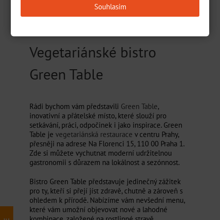
Souhlasím
prostředku.
Vegetariánské bistro
Green Table
Rádi bychom vám představili
Green Table
,
inovativní a přátelské místo, které slouží pro
setkávání, práci, odpočinek i jako inspirace. Green
Table je
vegetariánská restaurace
v centru Prahy,
přesněji na adrese Na Florenci 15, 110 00 Praha 1.
Zde si můžete vychutnat moderní udržitelnou
gastronomii s důrazem na lokálnost a sezónnost.
Bistro Green Table představuje jedinečný zážitek
pro ty, kteří si přejí jíst zdravě, chutně a zároveň s
ohledem k přírodě. Nabízíme vám nevšední menu,
které vám umožní objevovat nové a lahodné
kombinace, založené na rostlinné stravě.