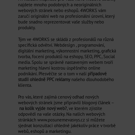
najdete mnoho podobných a neoriginálních
webových stránek nebo eshopů. 4WORKS vám
zaručí originální web na profesionální úrovni, který
bude snadno reprezentovat vaše služby nebo
produkty.
Tým ve 4WORKS se skládá z profesionálů na různá
specifická odvětví. Webdesign , programování,
digitální marketing, výkonnostní marketing, grafická
tvorba, focení produktů na eshopy, SEO, PPC, Social
media. Spolu se správně nastaveným webem tvoří
marketing hlavní kostrou úspěšného online
podnikání. Přesvěčte se o tom v naší
případové
studii ohledně PPC reklamy
našeho dlouhodobého
klienta.
Pro vás, které zajímá cenový odhad nových
webových stránek jsme připravili blogový článek –
na kolik vyjde nový web?
, ve kterém zjistíte
odpovědi na vaše otázky. Na našich webových
stránkách www.posunemevasvys.cz si můžete
sjednat konzultaci ohledně jakékoliv práce v tvorbě
webů, eshopů a marketingu.