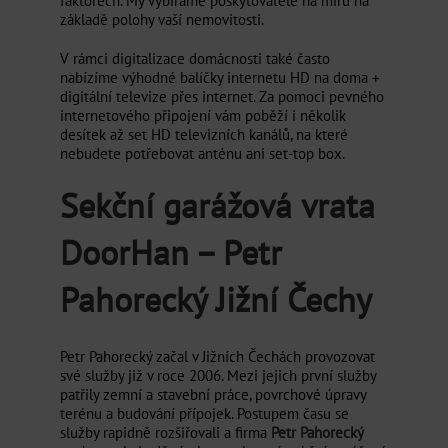
faktorech. My vybíráme poskytovatele na míru na
základě polohy vaší nemovitosti.
V rámci digitalizace domácnosti také často
nabízíme výhodné balíčky internetu HD na doma +
digitální televize přes internet. Za pomoci pevného
internetového připojení vám poběží i několik
desítek až set HD televizních kanálů, na které
nebudete potřebovat anténu ani set-top box.
Sekční garážová vrata
DoorHan – Petr
Pahorecký Jižní Čechy
Petr Pahorecký začal v Jižních Čechách provozovat
své služby již v roce 2006. Mezi jejich první služby
patřily zemní a stavební práce, povrchové úpravy
terénu a budování přípojek. Postupem času se
služby rapidně rozšiřovali a firma
Petr Pahorecký