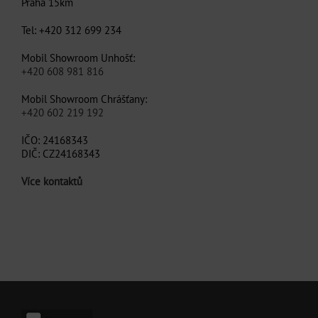
Praha 15km
Tel: +420 312 699 234
Mobil Showroom Unhošť:
+420 608 981 816
Mobil Showroom Chrášťany:
+420 602 219 192
IČO: 24168343
DIČ: CZ24168343
Více kontaktů