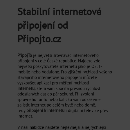
Stabilní internetové
připojení od
Připojto.cz
PřipojTo
je největší srovnávač internetového
připojení v celé České republice. Najdete zde
největší poskytovatele internetu jako je O2, T-
mobile nebo Vodafone. Pro zjištění rychlosti vašeho
stávajícího internetového připojení můžete
vyzkoušet aplikaci pro
měření rychlosti
internetu
,
která vám spočítá přesnou rychlost
odesílaných dat do pár sekund. Při zvolení
správného tarifu nebo balíčku vám odkážeme
zajistit internet po celém bytě nebo domě,
tedy
připojení k internetu
i digitální televize přes
internet.
V naší nabídce najdete nejlevnější a nejrychlejší