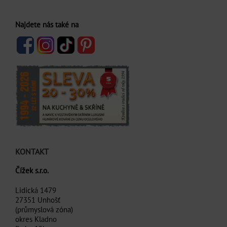
Najdete nás také na
KONTAKT
Čížek s.r.o.
Lidická 1479
27351 Unhošť
(průmyslová zóna)
okres Kladno