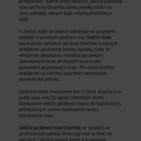
poskytovala i zděné ploty, oplocení, sekční garážová
vrata od firmy DoorHan, brány, branky, mříže do
oken, zábradlí, sklepní koje, voliéry, přístřešky a
další.
V dnešní době se nejvíce zaměřujeme prodejem,
montáží a servisem sekčních vrat.
Sekční vrata
montujeme výhradně od firmy DoorHan u kterých
dokážeme garantovat kvalitu výrobku. Dále se
věnujeme zakázkovou výrobou posuvných
samonosných bran, křídlových bran a také
posuvných pojezdových bran. Pro úplný komfort
dokážeme na všechny typy bran namontovat
automatické pohony.
Garážová vrata montujeme pro 2 různé skupiny a to
podle typu vrat. Do garáží rodinných domů
montujeme sekční garážová vrata a do logistických,
průmyslových center montujeme sekční
průmyslová vrata.
Sekční garážová vrata DoorHan
se vyrábějí ze
sendvičových panelů. Tento typ vrat se hodí do
menších i větších otvorů, které si k samotné