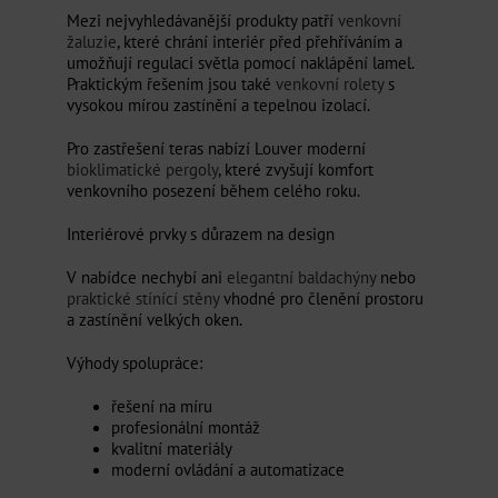
Mezi nejvyhledávanější produkty patří
venkovní
žaluzie
, které chrání interiér před přehříváním a
umožňují regulaci světla pomocí naklápění lamel.
Praktickým řešením jsou také
venkovní rolety
s
vysokou mírou zastínění a tepelnou izolací.
Pro zastřešení teras nabízí Louver moderní
bioklimatické pergoly
, které zvyšují komfort
venkovního posezení během celého roku.
Interiérové prvky s důrazem na design
V nabídce nechybí ani
elegantní baldachýny
nebo
praktické stínící stěny
vhodné pro členění prostoru
a zastínění velkých oken.
Výhody spolupráce:
řešení na míru
profesionální montáž
kvalitní materiály
moderní ovládání a automatizace