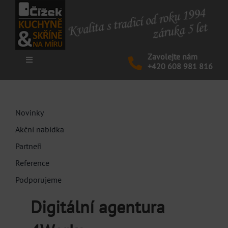
Skip
to
content
Zavolejte nám
Toggle
+420 608 981 816
Navigation
KUCHYNĚ
Novinky
SKŘÍNĚ
Akční nabídka
Partneři
NÁBYTEK
Reference
Podporujeme
AKCE
Digitální agentura