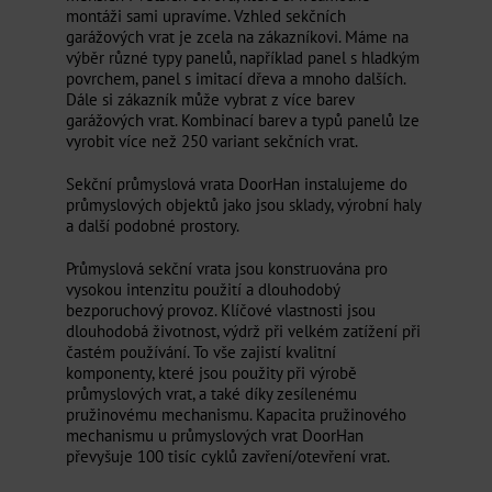
montáži sami upravíme. Vzhled sekčních
garážových vrat je zcela na zákazníkovi. Máme na
výběr různé typy panelů, například panel s hladkým
povrchem, panel s imitací dřeva a mnoho dalších.
Dále si zákazník může vybrat z více barev
garážových vrat. Kombinací barev a typů panelů lze
vyrobit více než 250 variant sekčních vrat.
Sekční průmyslová vrata DoorHan instalujeme do
průmyslových objektů jako jsou sklady, výrobní haly
a další podobné prostory.
Průmyslová sekční vrata jsou konstruována pro
vysokou intenzitu použití a dlouhodobý
bezporuchový provoz. Klíčové vlastnosti jsou
dlouhodobá životnost, výdrž při velkém zatížení při
častém používání. To vše zajistí kvalitní
komponenty, které jsou použity při výrobě
průmyslových vrat, a také díky zesílenému
pružinovému mechanismu. Kapacita pružinového
mechanismu u průmyslových vrat DoorHan
převyšuje 100 tisíc cyklů zavření/otevření vrat.