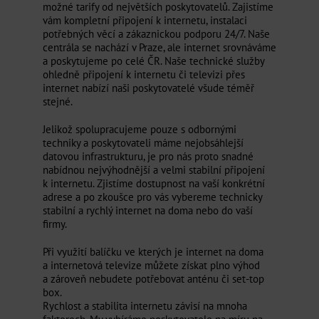
možné tarify od největších poskytovatelů. Zajistíme
vám kompletní připojení k internetu, instalaci
potřebných věcí a zákaznickou podporu 24/7. Naše
centrála se nachází v Praze, ale internet srovnáváme
a poskytujeme po celé ČR. Naše technické služby
ohledně připojení k internetu či televizi přes
internet nabízí naši poskytovatelé všude téměř
stejné.
Jelikož spolupracujeme pouze s odbornými
techniky a poskytovateli máme nejobsáhlejší
datovou infrastrukturu, je pro nás proto snadné
nabídnou nejvýhodnější a velmi stabilní připojení
k internetu. Zjistíme dostupnost na vaší konkrétní
adrese a po zkoušce pro vás vybereme technicky
stabilní a rychlý internet na doma nebo do vaší
firmy.
Při využití balíčku ve kterých je internet na doma
a internetová televize můžete získat plno výhod
a zároveň nebudete potřebovat anténu či set-top
box.
Rychlost a stabilita internetu závisí na mnoha